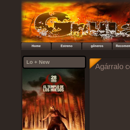
Home
Estreno
géneros
Recomen
Lo + New
Agárralo 