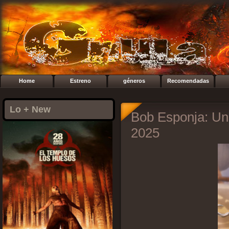
Home
Estreno
géneros
Recomendadas
Lo + New
Bob Esponja: Una
2025