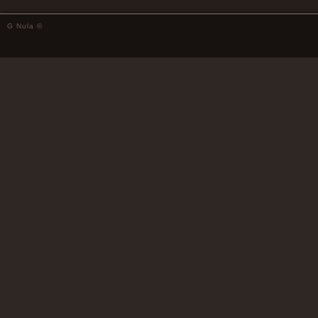
G Nula ©