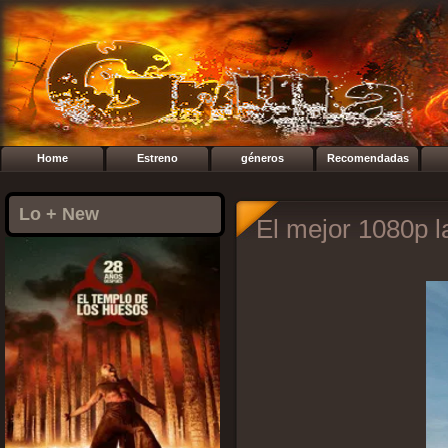
Home
Estreno
géneros
Recomendadas
Lo + New
El mejor 1080p l