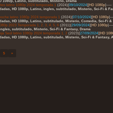
1080p, Latino, subtitulado, Misterio, Drama
rtes latino 1080p 2024 temporada 1
(2024)[
09/10/2024
][
HD 1080p
]—–
das, HD 1080p, Latino, ingles, subtitulado, Misterio, Sci-Fi & Fa
e noche latino 1080p 2024 temporada 1
(2024)[
07/10/2024
][
HD 1080p
]
das, HD 1080p, Latino, subtitulado, Misterio, Comedia, Sci-Fi &
 1080p 2023 Temporada 1, 2, 3, 4, 5, 6
(2011)[
29/09/2024
][
HD 1080p
]—
ingles, subtitulado, Misterio, Sci-Fi & Fantasy, Drama
ieja Seúl latino 1080p 2024 temporada 1, 2
(2023)[
27/09/2024
][
HD 108
das, HD 1080p, Latino, subtitulado, Misterio, Sci-Fi & Fantasy, 
5
»