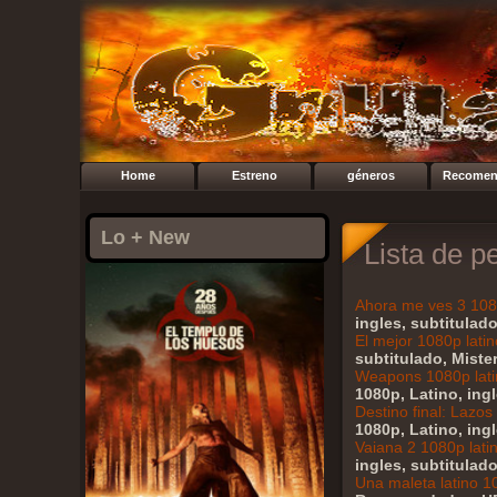
Home
Estreno
géneros
Recomen
Lo + New
Lista de p
Ahora me ves 3 108
ingles, subtitulad
El mejor 1080p lati
subtitulado, Mister
Weapons 1080p lat
1080p, Latino, ingl
Destino final: Lazo
1080p, Latino, ingl
Vaiana 2 1080p lat
ingles, subtitulad
Una maleta latino 