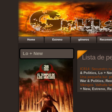
Home
Estreno
géneros
Recomen
Lo + New
Lista de p
IC814: Secuestro r
& Politics, Lo + N
Una pequeña luz: p
War & Politics, Re
Vikingos: Valhalla 
+ New, Estreno, Re