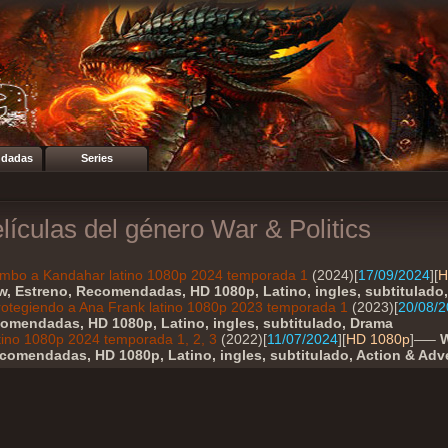
dadas
Series
elículas del género War & Politics
umbo a Kandahar latino 1080p 2024 temporada 1
(2024)[
17/09/2024
][
H
ew, Estreno, Recomendadas, HD 1080p, Latino, ingles, subtitulado
rotegiendo a Ana Frank latino 1080p 2023 temporada 1
(2023)[
20/08/
comendadas, HD 1080p, Latino, ingles, subtitulado, Drama
latino 1080p 2024 temporada 1, 2, 3
(2022)[
11/07/2024
][
HD 1080p
]—–
W
comendadas, HD 1080p, Latino, ingles, subtitulado, Action & Adv