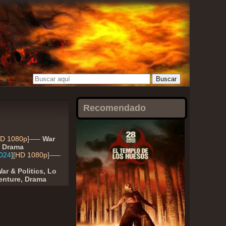
Recomendado
D 1080p
]—–
War
, Drama
2024
][
HD 1080p
]—–
ar & Politics, Lo
enture, Drama