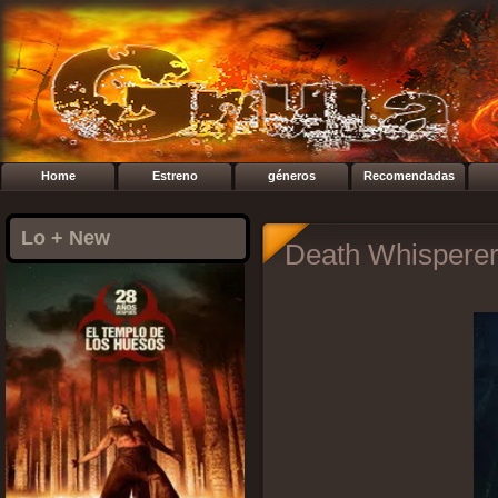
Home
Estreno
géneros
Recomendadas
Lo + New
Death Whisperer