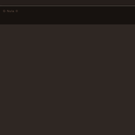
G Nula ©