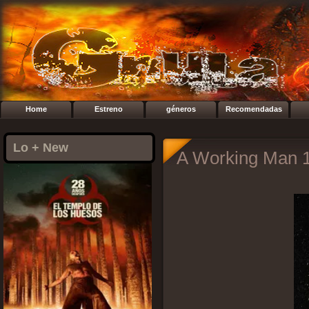
Home
Estreno
géneros
Recomendadas
Lo + New
A Working Man 1