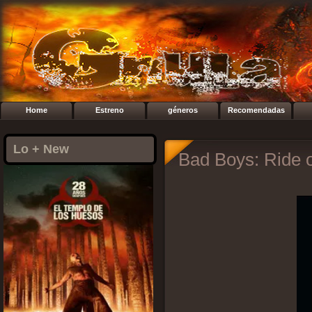
Home
Estreno
géneros
Recomendadas
Lo + New
Bad Boys: Ride o