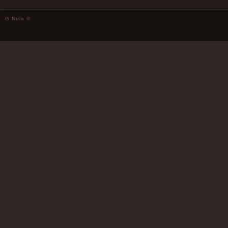
G Nula ©