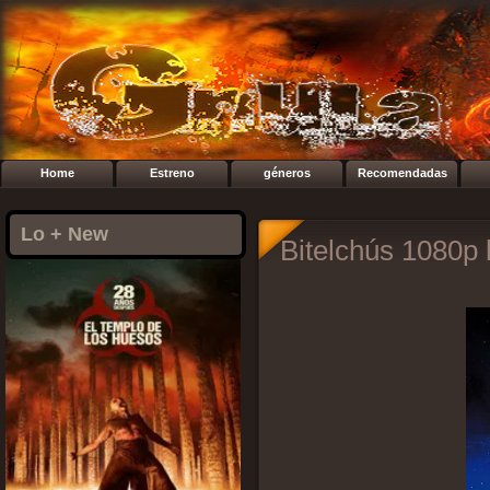
Home
Estreno
géneros
Recomendadas
Lo + New
Bitelchús 1080p 