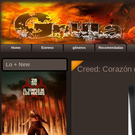
Home
Estreno
géneros
Recomendadas
Lo + New
Creed: Corazón 