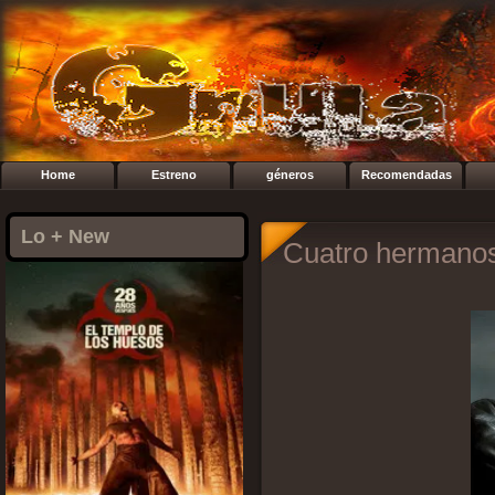
Home
Estreno
géneros
Recomendadas
Lo + New
Cuatro hermanos