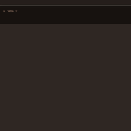
G Nula ©