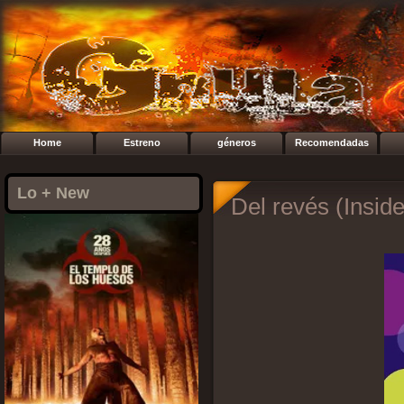
Home
Estreno
géneros
Recomendadas
Lo + New
Del revés (Insid