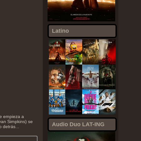
Latino
ue empieza a
Ryan Simpkins) se
Audio Duo LAT-ING
 detrás...