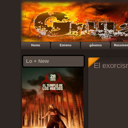
Home
Estreno
géneros
Recomen
Lo + New
El exorci