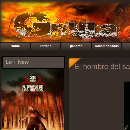
Home
Estreno
géneros
Recomendadas
Lo + New
El hombre del s