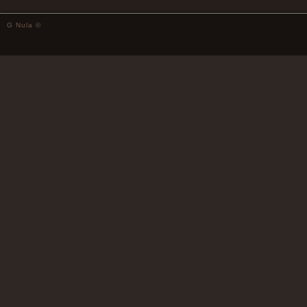
G Nula ©