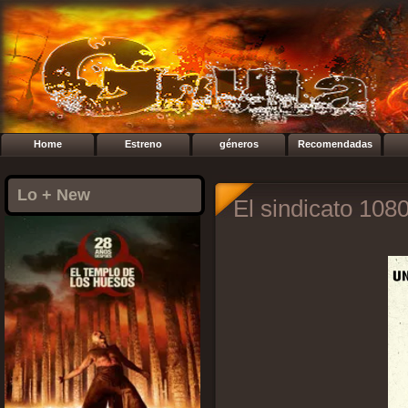
Home
Estreno
géneros
Recomendadas
Lo + New
El sindicato 108