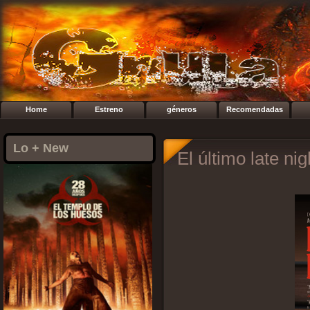
Home
Estreno
géneros
Recomendadas
Lo + New
El último late ni