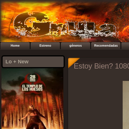
Home
Estreno
géneros
Recomendadas
Lo + New
Estoy Bien? 108