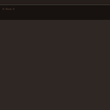
G Nula ©