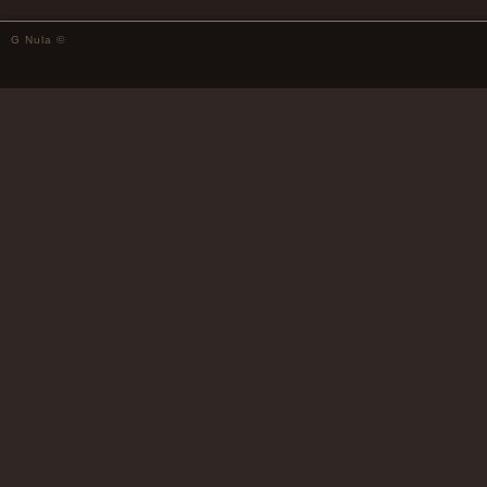
G Nula ©