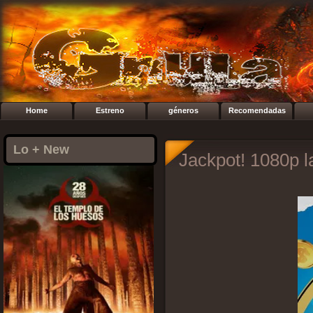
Home
Estreno
géneros
Recomendadas
Lo + New
Jackpot! 1080p l