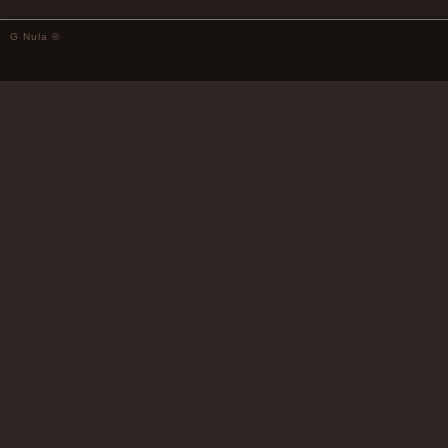
G Nula ©