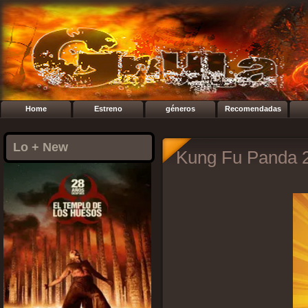
Home
Estreno
géneros
Recomendadas
Lo + New
Kung Fu Panda 2