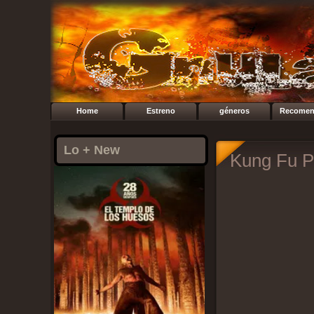
Home
Estreno
géneros
Recomen
Lo + New
Kung Fu P