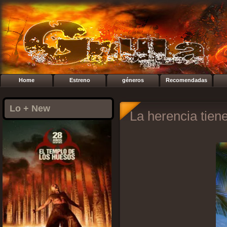
Home
Estreno
géneros
Recomendadas
Lo + New
La herencia tien