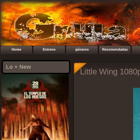
Home
Estreno
géneros
Recomendadas
Lo + New
Little Wing 1080