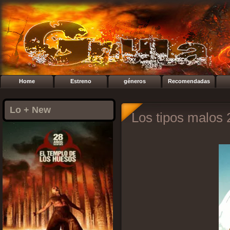
Home
Estreno
géneros
Recomendadas
Lo + New
Los tipos malos 