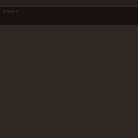
G Nula ©