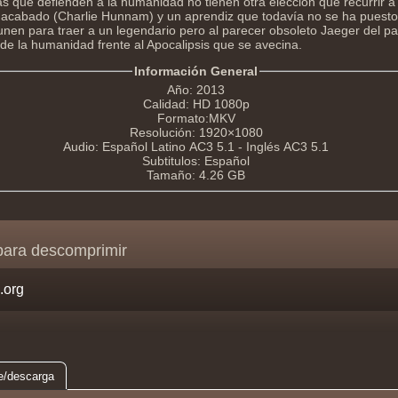
zas que defienden a la humanidad no tienen otra elección que recurrir a 
o acabado (Charlie Hunnam) y un aprendiz que todavía no se ha puest
unen para traer a un legendario pero al parecer obsoleto Jaeger del p
 de la humanidad frente al Apocalipsis que se avecina.
Información General
Año: 2013
Calidad: HD 1080p
Formato:MKV
Resolución: 1920×1080
Audio: Español Latino AC3 5.1 - Inglés AC3 5.1
Subtitulos: Español
Tamaño: 4.26 GB
para descomprimir
e/descarga