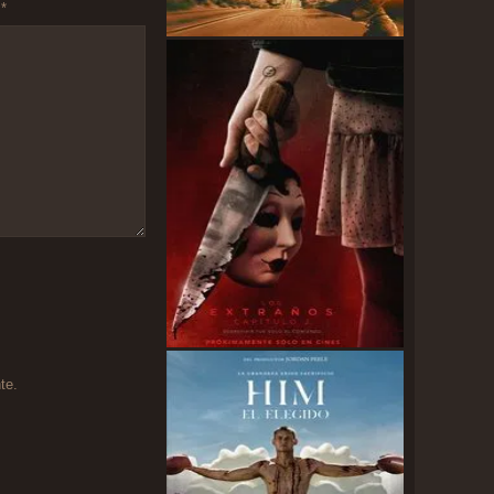
n
*
te.