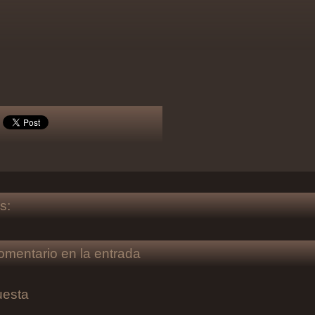
s:
omentario en la entrada
uesta