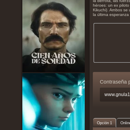
la derrota, las fuer
héroes: un ex pilot
Kikuchi). Ambos se 
la última esperanza
Contraseña 
Opción 1
Onlin