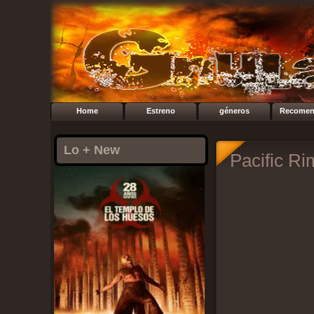
Home
Estreno
géneros
Recomen
Lo + New
Pacific Ri