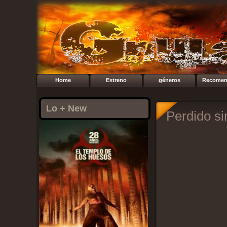
Home
Estreno
géneros
Recomen
Lo + New
Perdido si