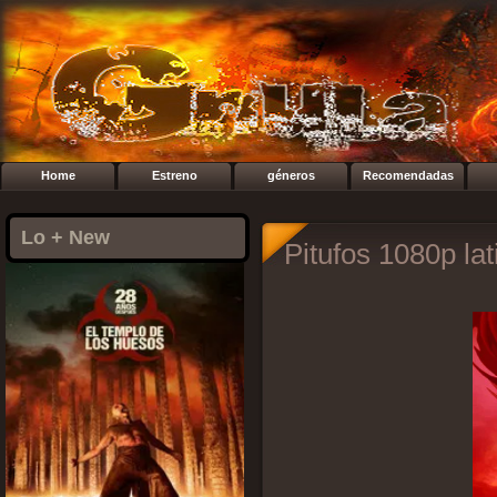
Home
Estreno
géneros
Recomendadas
Lo + New
Pitufos 1080p la