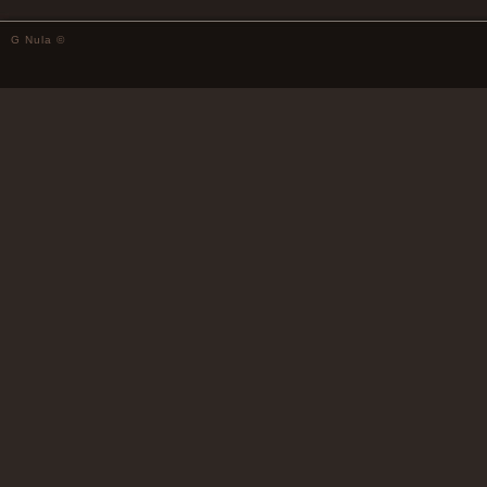
G Nula ©