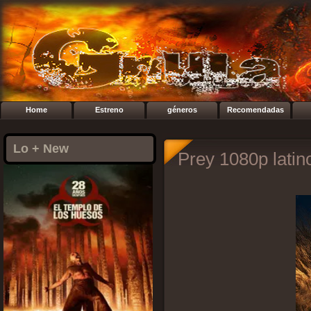
Home
Estreno
géneros
Recomendadas
Lo + New
Prey 1080p latin