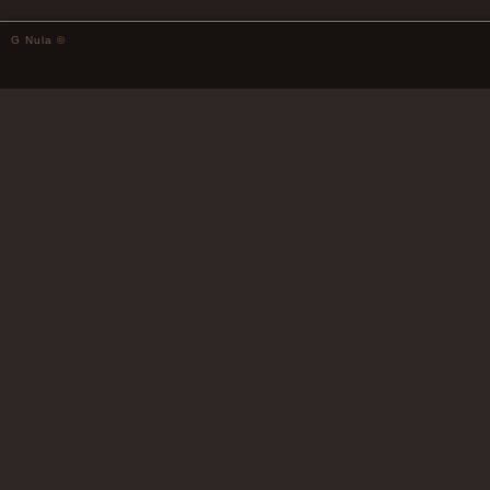
G Nula ©