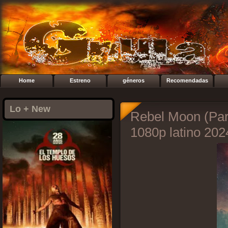
Home
Estreno
géneros
Recomendadas
Lo + New
Rebel Moon (Part
1080p latino 202