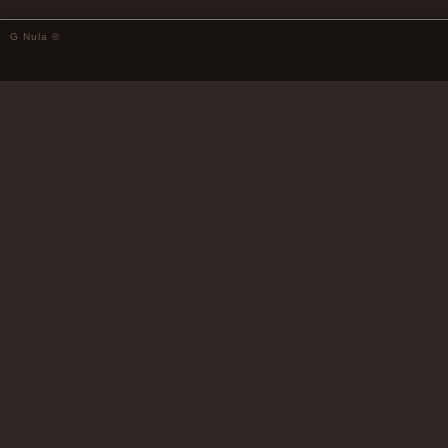
G Nula ©