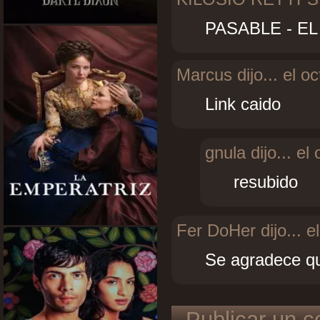
PASABLE - EL
Marcus dijo...
el oc
Link caido
gnula dijo...
el 
resubido
Fer DoHer dijo...
el
Se agradece qu
Publicar un c