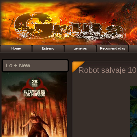
Home
Estreno
géneros
Recomendadas
Lo + New
Robot salvaje 10