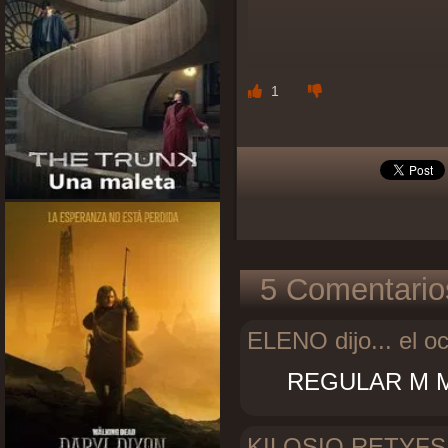
1
5 Comentario
ELENO dijo...
el oc
REGULAR M M
KILOSIO RETYFSI d