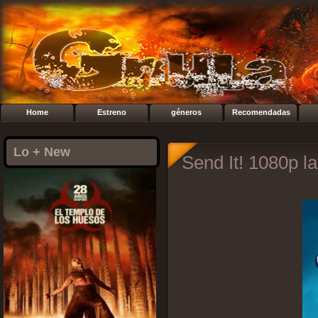
Home
Estreno
géneros
Recomendadas
Lo + New
Send It! 1080p l