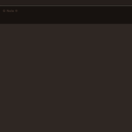
G Nula ©