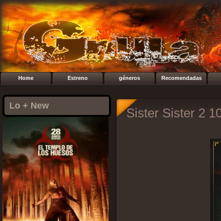
Home
Estreno
géneros
Recomendadas
Lo + New
Sister Sister 2 1