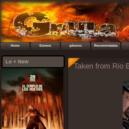
Home
Estreno
géneros
Recomendadas
Lo + New
Taken from Rio 