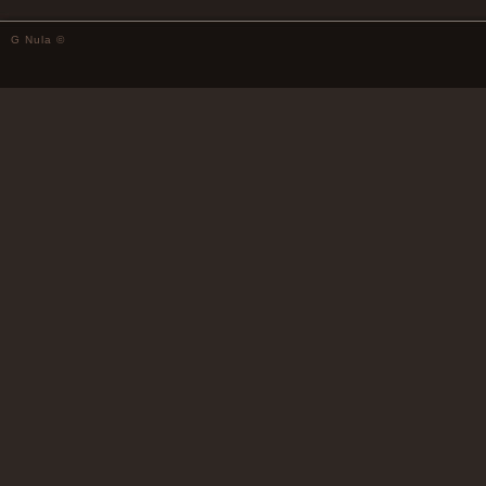
G Nula ©