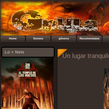
Home
Estreno
géneros
Recomendadas
Lo + New
Un lugar tranqui