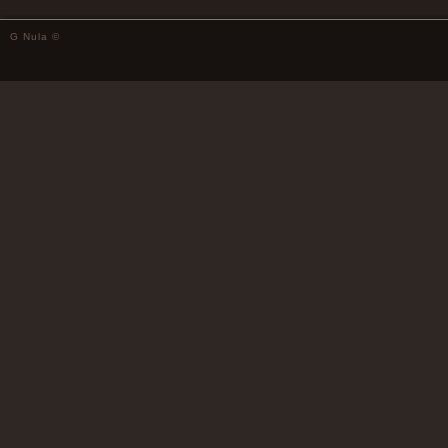
G Nula ©