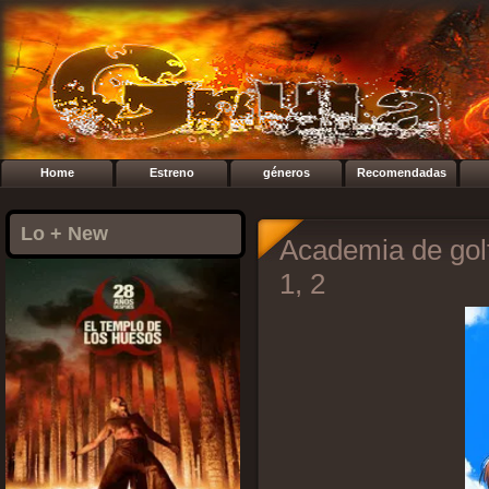
Home
Estreno
géneros
Recomendadas
Lo + New
Academia de gol
1, 2