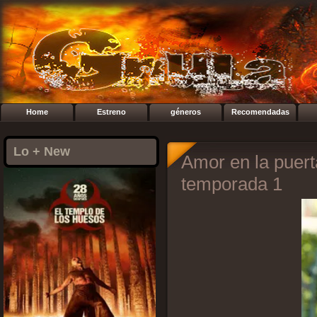
Home
Estreno
géneros
Recomendadas
Lo + New
Amor en la puert
temporada 1