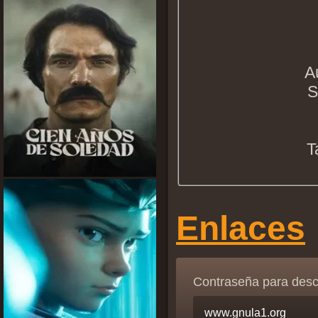
A
S
T
Enlaces
Contraseña para des