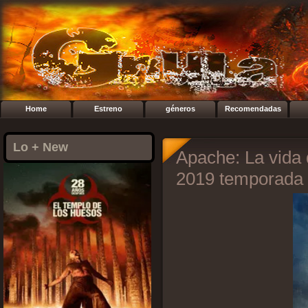
Home
Estreno
géneros
Recomendadas
Lo + New
Apache: La vida 
2019 temporada