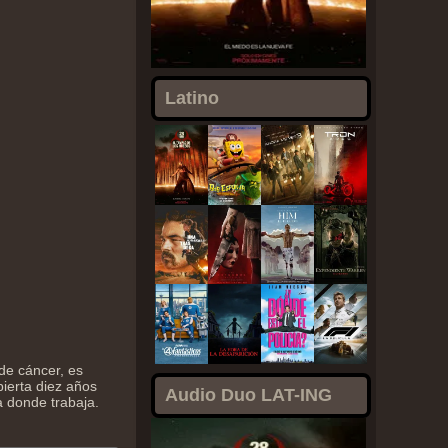
Latino
de cáncer, es
ierta diez años
Audio Duo LAT-ING
a donde trabaja.