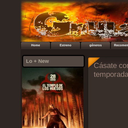
Home
Estreno
géneros
Recomen
Lo + New
Cásate co
temporada