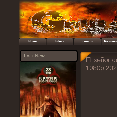
Home
Estreno
géneros
Recomen
Lo + New
El señor de
1080p 202