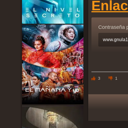
Enla
Contraseña 
3
1