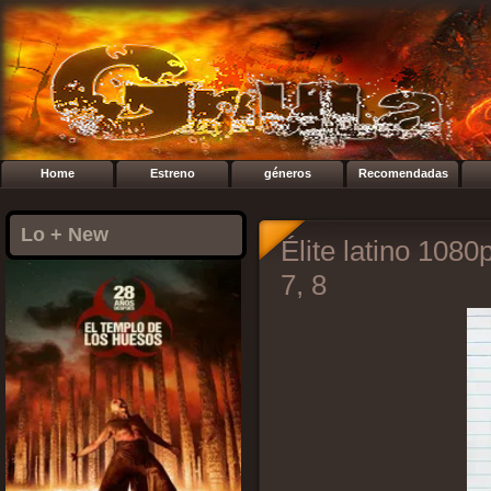
Home
Estreno
géneros
Recomendadas
Lo + New
Élite latino 1080
7, 8