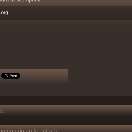
s:
omentario en la entrada