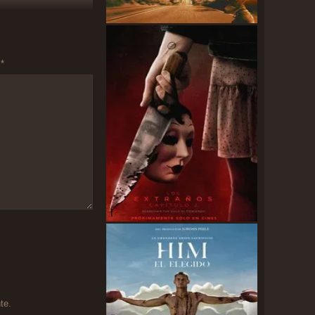
n
*
te.