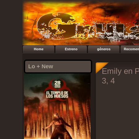
Home
Estreno
géneros
Recomen
Lo + New
Emily en P
3, 4