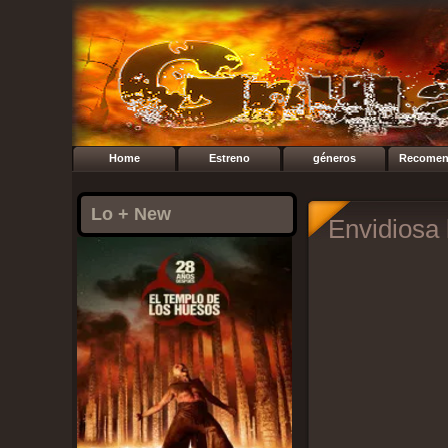
Home
Estreno
géneros
Recomen
Lo + New
Envidiosa