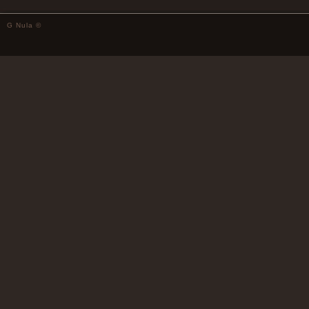
G Nula ©