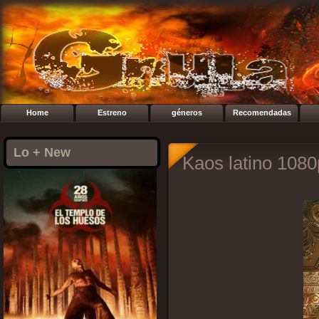
Home
Estreno
géneros
Recomendadas
Lo + New
Kaos latino 108