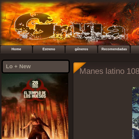
Home
Estreno
géneros
Recomendadas
Lo + New
Manes latino 10