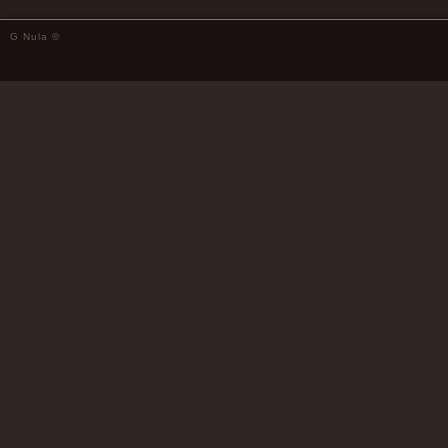
G Nula ©