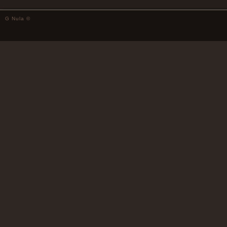
G Nula ©