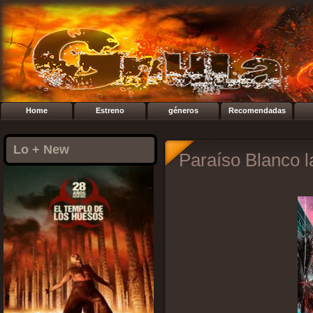
Home
Estreno
géneros
Recomendadas
Lo + New
Paraíso Blanco l