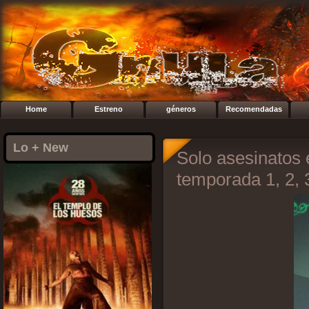
Home
Estreno
géneros
Recomendadas
Lo + New
Solo asesinatos 
temporada 1, 2, 