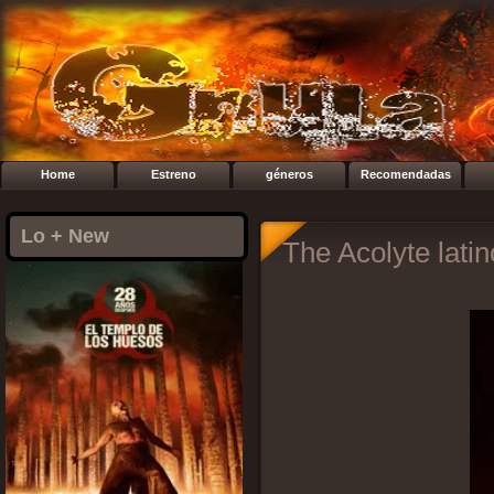
Home
Estreno
géneros
Recomendadas
Lo + New
The Acolyte lati